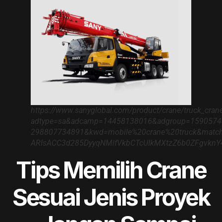
https://www.sanyglobal.com/product/crane/truck_cran
adtype=sa&adcamp=14458138016&adgroup=1590574
298807734891&kwd=mobile%20crane%20truck&match
ARIsACC3d285DyyqNMlfVkbCTcUIkMXtzZ6b0ZFgvkn
Tips Memilih Crane
Sesuai Jenis Proyek