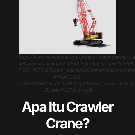
https://www.sanyglobal.com/product/crane/crawler_cr
adtype=sa&adcamp=21084875467&adgroup=1626691
769319975187&kwd=crawler%20crane%20sany&match
ARIsACC3d2-
c7QqpPfAMzSVLy3OkxNEfy7g5dSnhho1TFeNUJhfViyby
JZLcMaArY3EALw_wcB
Apa Itu Crawler
Crane?