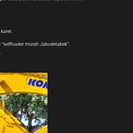
karet.
u “selfloader murah Jabodetabek”.
.