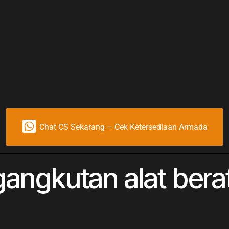
Chat CS Sekarang – Cek Ketersediaan Armada
ngkutan alat berat